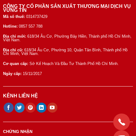
CÔNG TY CỔ PHẦN SẢN XUẤT THƯƠNG MẠI DỊCH VỤ
VỮNG TÍN
Mã số thuế:
0314737429
Hotline:
0857 557 788
Địa chỉ mới:
618/34 Âu Cơ, Phường Bảy Hiền, Thành phố Hồ Chí Minh,
Việt Nam.
Địa chỉ cũ:
618/34 Âu Cơ, Phường 10, Quận Tân Bình, Thành phố Hồ
Chí Minh, Việt Nam.
Cơ quan cấp:
Sở Kế Hoạch Và Đầu Tư Thành Phố Hồ Chí Minh.
Ngày cấp:
15/11/2017
KÊNH LIÊN HỆ
CHỨNG NHẬN