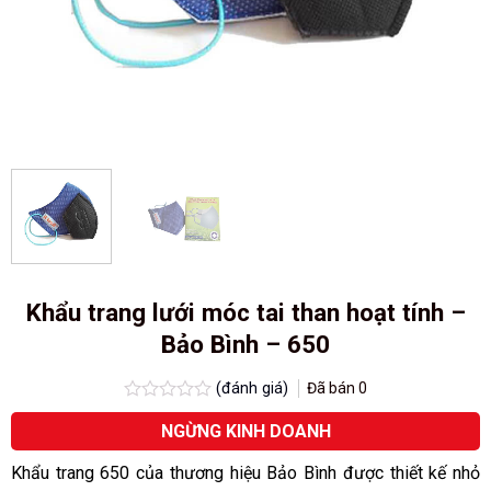
Khẩu trang lưới móc tai than hoạt tính –
Bảo Bình – 650
(đánh giá)
Đã bán
0
Được
NGỪNG KINH DOANH
xếp
hạng
0.0
Khẩu trang 650 của thương hiệu Bảo Bình được thiết kế nhỏ
5