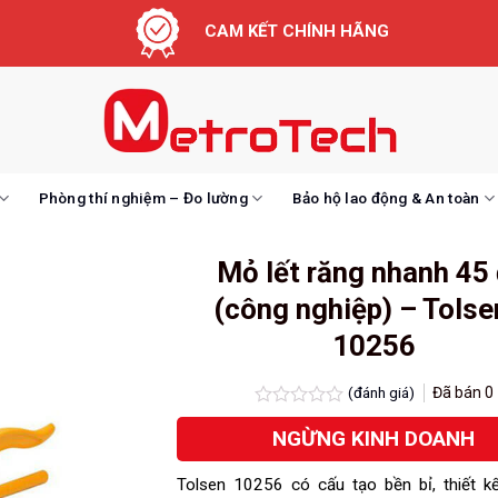
CAM KẾT CHÍNH HÃNG
Phòng thí nghiệm – Đo lường
Bảo hộ lao động & An toàn
Mỏ lết răng nhanh 45
(công nghiệp) – Tolse
10256
(đánh giá)
Đã bán
0
Được
NGỪNG KINH DOANH
xếp
hạng
0.0
Tolsen 10256 có cấu tạo bền bỉ, thiết k
5