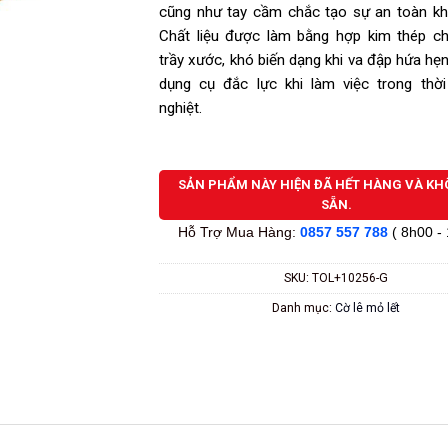
sao
cũng như tay cầm chắc tạo sự an toàn kh
Chất liệu được làm bằng hợp kim thép ch
trầy xước, khó biến dạng khi va đập hứa hẹn
dụng cụ đắc lực khi làm việc trong thời
nghiệt.
SẢN PHẨM NÀY HIỆN ĐÃ HẾT HÀNG VÀ K
SẴN.
Hỗ Trợ Mua Hàng:
0857 557 788
( 8h00 -
SKU:
TOL+10256-G
Danh mục:
Cờ lê mỏ lết