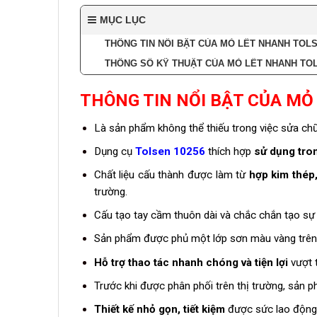
MỤC LỤC
THÔNG TIN NỔI BẬT CỦA MỎ LẾT NHANH TOLS
THÔNG SỐ KỸ THUẬT CỦA MỎ LẾT NHANH TOL
THÔNG TIN NỔI BẬT CỦA MỎ
Là sản phẩm không thể thiếu trong việc sửa ch
Dụng cụ
Tolsen 10256
thích hợp
sử dụng tro
Chất liệu cấu thành được làm từ
hợp kim thép
trường.
Cấu tạo tay cầm thuôn dài và chắc chắn tạo s
Sản phẩm được phủ một lớp sơn màu vàng trên 
Hỗ trợ thao tác nhanh chóng và tiện lợi
vượt t
Trước khi được phân phối trên thị trường, sản p
Thiết kế nhỏ gọn, tiết kiệm
được sức lao động 