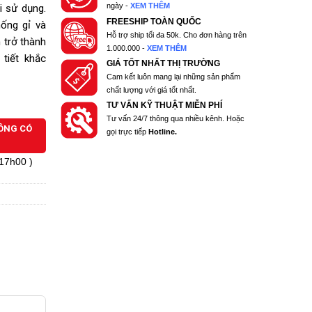
ngày -
XEM THÊM
i sử dụng.
FREESHIP TOÀN QUỐC
ống gỉ và
Hỗ trợ ship tối đa 50k. Cho đơn hàng trên
 trở thành
1.000.000 -
XEM THÊM
 tiết khắc
GIÁ TỐT NHẤT THỊ TRƯỜNG
Cam kết luôn mang lại những sản phẩm
chất lượng với giá tốt nhất.
TƯ VẤN KỸ THUẬT MIỄN PHÍ
Tư vấn 24/7 thông qua nhiều kênh. Hoặc
HÔNG CÓ
gọi trực tiếp
Hotline.
 17h00 )