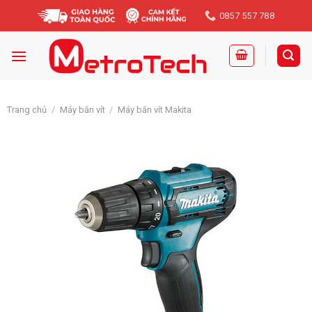
Skip
0857 557 788
to
content
Trang chủ
/
Máy bắn vít
/
Máy bắn vít Makita