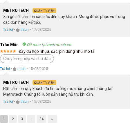
METROTECH
QUẢN TRỊ VIÊN
Xin gửi lời cảm ơn sâu sắc đến quý khách. Mong được phục vụ trong
các đơn hàng kế tiếp.
Trả lời
•
thích
•
17/08/2025
Trần Mẫn
Đã mua tại metrotech.vn
Đầy đủ hộp nhựa, sạc, pin đúng như mô tả
Được xếp
Chuyên nghiệp và chu đáo
hạng
5
5
sao
Trả lời
•
thích
•
15/08/2025
METROTECH
QUẢN TRỊ VIÊN
Rất cảm ơn quý khách đã tin tưởng mua hàng chính hãng tại
Metrotech. Chúng tôi luôn sẵn sàng hỗ trợ khi cần.
Trả lời
•
thích
•
15/08/2025
1
2
3
…
34
→