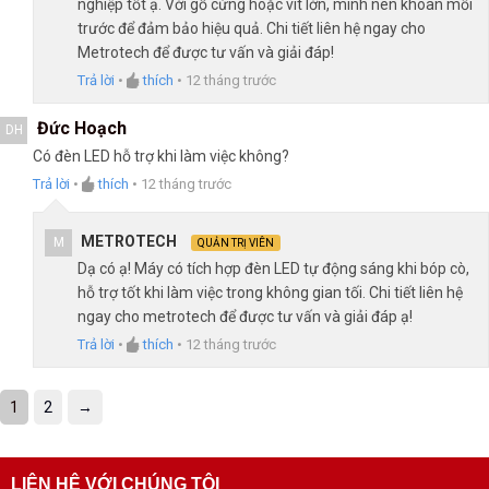
nghiệp tốt ạ. Với gỗ cứng hoặc vít lớn, mình nên khoan mồi
trước để đảm bảo hiệu quả. Chi tiết liên hệ ngay cho
Metrotech để được tư vấn và giải đáp!
Trả lời
•
thích
•
12 tháng trước
Đức Hoạch
DH
Có đèn LED hỗ trợ khi làm việc không?
Trả lời
•
thích
•
12 tháng trước
METROTECH
M
QUẢN TRỊ VIÊN
Dạ có ạ! Máy có tích hợp đèn LED tự động sáng khi bóp cò,
hỗ trợ tốt khi làm việc trong không gian tối. Chi tiết liên hệ
ngay cho metrotech để được tư vấn và giải đáp ạ!
Trả lời
•
thích
•
12 tháng trước
1
2
→
LIÊN HỆ VỚI CHÚNG TÔI