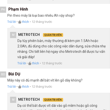
Phạm Hinh
PH
Pin theo máy là loại bao nhiêu Ah vậy shop?
Trả lời
•
thích
•
12 tháng trước
METROTECH
M
QUẢN TRỊ VIÊN
Dạ tùy phiên bản, máy thường đi kèm pin 1.5Ah hoặc
2.0Ah, đủ dùng cho các công việc dân dụng, sửa chữa nhẹ
nhàng. Chi tiết liên hệ ngay cho Metrotech để được tư vấn
và giải đáp!
Trả lời
•
thích
•
12 tháng trước
Bùi DỤ
BD
Máy này có đủ mạnh để bắt vít lên gỗ dày không?
Trả lời
•
thích
•
12 tháng trước
METROTECH
M
QUẢN TRỊ VIÊN
Dạ có thể bắt được vít dài vào gỗ mềm hoặc gỗ công