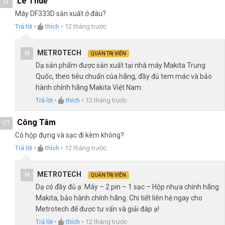
Lê Thuế
LT
Máy DF333D sản xuất ở đâu?
Trả lời
•
thích
•
12 tháng trước
METROTECH
M
QUẢN TRỊ VIÊN
Dạ sản phẩm được sản xuất tại nhà máy Makita Trung
Quốc, theo tiêu chuẩn của hãng, đầy đủ tem mác và bảo
hành chính hãng Makita Việt Nam.
Trả lời
•
thích
•
12 tháng trước
Công Tâm
CT
Có hộp đựng và sạc đi kèm không?
Trả lời
•
thích
•
12 tháng trước
METROTECH
M
QUẢN TRỊ VIÊN
Dạ có đầy đủ ạ: Máy – 2 pin – 1 sạc – Hộp nhựa chính hãng
Makita, bảo hành chính hãng. Chi tiết liên hệ ngay cho
Metrotech để được tư vấn và giải đáp ạ!
Trả lời
•
thích
•
12 tháng trước