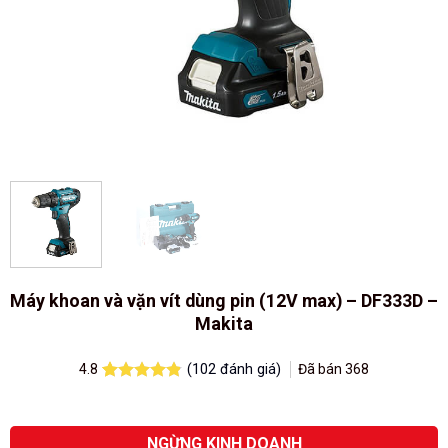
Máy khoan và vặn vít dùng pin (12V max) – DF333D –
Makita
(
102
đánh giá)
Đã bán
368
4.8
4.8
42
trên 5
dựa trên
đánh giá
NGỪNG KINH DOANH