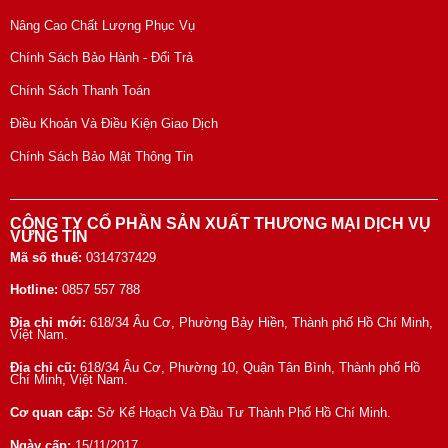
Nâng Cao Chất Lượng Phục Vụ
Chính Sách Bảo Hành - Đổi Trả
Chính Sách Thanh Toán
Điều Khoản Và Điều Kiện Giao Dịch
Chính Sách Bảo Mật Thông Tin
CÔNG TY CỔ PHẦN SẢN XUẤT THƯƠNG MẠI DỊCH VỤ
VỮNG TÍN
Mã số thuế:
0314737429
Hotline:
0857 557 788
Địa chỉ mới:
618/34 Âu Cơ, Phường Bảy Hiền, Thành phố Hồ Chí Minh,
Việt Nam.
Địa chỉ cũ:
618/34 Âu Cơ, Phường 10, Quận Tân Bình, Thành phố Hồ
Chí Minh, Việt Nam.
Cơ quan cấp:
Sở Kế Hoạch Và Đầu Tư Thành Phố Hồ Chí Minh.
Ngày cấp:
15/11/2017