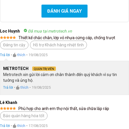
ĐÁNH GIÁ NGAY
Loc Huynh
Đã mua tại metrotech.vn
Thiết kế chắc chắn, lớp vỏ nhựa cứng cáp, chống trượt
Được xếp
Đáng tin cậy
Hỗ trợ Khách hàng nhiệt tình
hạng
5
5
sao
Trả lời
•
thích
•
19/08/2025
METROTECH
QUẢN TRỊ VIÊN
Metrotech xin gửi lời cảm ơn chân thành đến quý khách vì sự tin
tưởng và ủng hộ.
Trả lời
•
thích
•
19/08/2025
Lê Khanh
Phù hợp cho anh em thợ nội thất, sửa chữa lắp ráp
Được xếp
Bảo quản hàng hóa tốt
hạng
5
5
sao
Trả lời
•
thích
•
17/08/2025