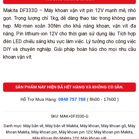
Makita DF333D – Máy khoan vặn vít pin 12V mạnh mẽ, nhỏ
gọn. Trọng lượng chỉ 1kg, dễ dàng thao tác trong không gian
hẹp. Mô-men xoắn 30Nm cho khả năng khoan, vặn vít đa
năng. Pin lithium-ion 12V cho thời gian sử dụng lâu. Tích hợp
đèn LED chiếu sáng khu vực làm việc. Lý tưởng cho công việc
DIY và chuyên nghiệp. Giải pháp hoàn hảo cho mọi nhu cầu
khoan vặn vít.
SẢN PHẨM NÀY HIỆN ĐÃ HẾT HÀNG VÀ KHÔNG CÓ SẴN.
Hỗ Trợ Mua Hàng:
0848 757 788
( 8h00 - 17h00 )
SKU:
MAK+DF333D-G
Danh mục:
Máy bắn vít
,
Máy bắn vít Makita
,
Máy khoan
,
Máy khoan gỗ
,
Máy
khoan Makita
,
Máy khoan pin
,
Máy khoan pin 12V
,
Máy khoan pin Makita
,
Máy Khoan Pin Makita 12V
,
Máy khoan sắt